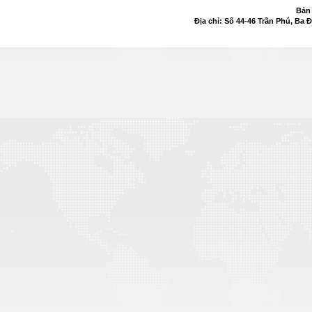
Bản
Địa chỉ: Số 44-46 Trần Phú, Ba 