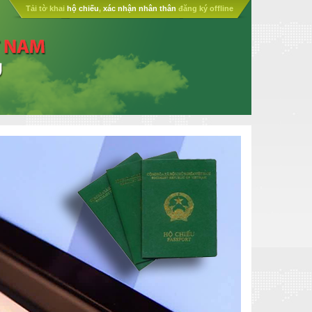
Tải tờ khai
hộ chiếu
,
xác nhận nhân thân
đăng ký offline