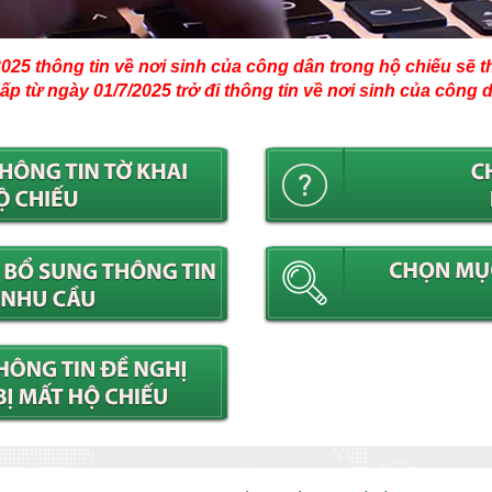
25 thông tin về nơi sinh của công dân trong hộ chiếu sẽ thể
p từ ngày 01/7/2025 trở đi thông tin về nơi sinh của công d