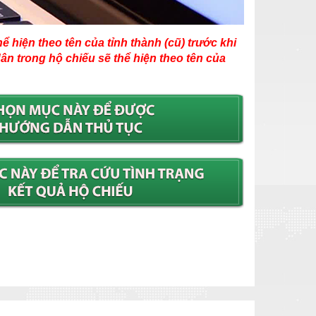
 hiện theo tên của tỉnh thành (cũ) trước khi
ân trong hộ chiếu sẽ thể hiện theo tên của